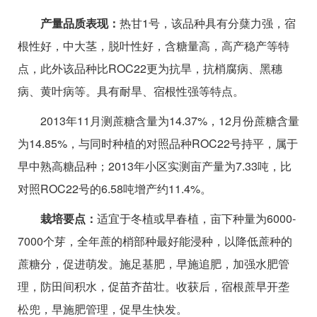
产量品质表现：
热甘1号，该品种具有分蘖力强，宿
根性好，中大茎，脱叶性好，含糖量高，高产稳产等特
点，此外该品种比ROC22更为抗旱，抗梢腐病、黑穗
病、黄叶病等。具有耐旱、宿根性强等特点。
2013年11月测蔗糖含量为14.37%，12月份蔗糖含量
为14.85%，与同时种植的对照品种ROC22号持平，属于
早中熟高糖品种；2013年小区实测亩产量为7.33吨，比
对照ROC22号的6.58吨增产约11.4%。
栽培要点：
适宜于冬植或早春植，亩下种量为6000-
7000个芽，全年蔗的梢部种最好能浸种，以降低蔗种的
蔗糖分，促进萌发。施足基肥，早施追肥，加强水肥管
理，防田间积水，促苗齐苗壮。收获后，宿根蔗早开垄
松兜，早施肥管理，促早生快发。