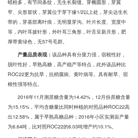
蜡粉多，有节间条纹，无生长裂缝。芽椭圆形，芽翼
窄、尖形冒状，芽翼位于芽下缘1/2以上处，芽尖达生长
带的，芽基部离叶痕，无明显芽沟。叶片长度、宽度中
等，内叶耳披针形，外叶耳三角形，叶舌呈新月形，肥
厚带黄绿色，无57号毛群。
产量品质表现：
该品种具有分蘖力强，宿根性好，
脱叶性好，早熟高糖，高产稳产等特点，此外该品种比
ROC22更为抗旱，抗梢腐病、黄叶病等。具有耐旱、宿
根性强等特点。
2016年11月测蔗糖含量为14.42%，12月份蔗糖含量
为15.15%，平均含糖量比同时种植的对照品种ROC22高
出12.58%，属于早熟高糖品种；2016年小区实测亩产量
为6.64吨，比对照ROC22的6.03吨增产约10.1%。