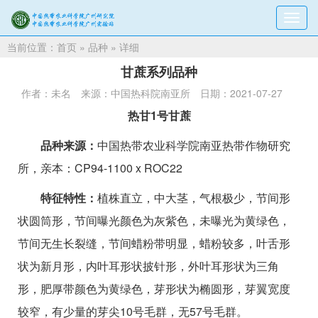
切
换
当前位置：
首页
»
品种
» 详细
导
航
甘蔗系列品种
作者：未名
来源：中国热科院南亚所
日期：2021-07-27
热甘1号甘蔗
品种来源：
中国热带农业科学院南亚热带作物研究
所，亲本：CP94-1100 x ROC22
特征特性：
植株直立，中大茎，气根极少，节间形
状圆筒形，节间曝光颜色为灰紫色，未曝光为黄绿色，
节间无生长裂缝，节间蜡粉带明显，蜡粉较多，叶舌形
状为新月形，内叶耳形状披针形，外叶耳形状为三角
形，肥厚带颜色为黄绿色，芽形状为椭圆形，芽翼宽度
较窄，有少量的芽尖10号毛群，无57号毛群。