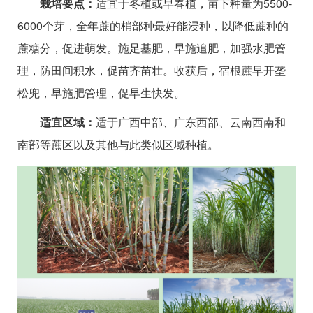
栽培要点：
适宜于冬植或早春植，亩下种量为5500-
6000个芽，全年蔗的梢部种最好能浸种，以降低蔗种的
蔗糖分，促进萌发。施足基肥，早施追肥，加强水肥管
理，防田间积水，促苗齐苗壮。收获后，宿根蔗早开垄
松兜，早施肥管理，促早生快发。
适宜区域：
适于广西中部、广东西部、云南西南和
南部等蔗区以及其他与此类似区域种植。