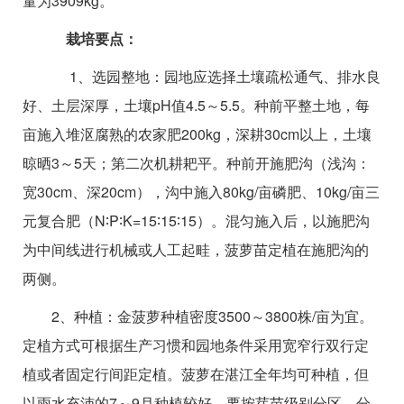
量为3909kg。
栽培要点：
1、选园整地：园地应选择土壤疏松通气、排水良
好、土层深厚，土壤pH值4.5～5.5。种前平整土地，每
亩施入堆沤腐熟的农家肥200kg，深耕30cm以上，土壤
晾晒3～5天；第二次机耕耙平。种前开施肥沟（浅沟：
宽30cm、深20cm），沟中施入80kg/亩磷肥、10kg/亩三
元复合肥（N∶P∶K=15∶15∶15）。混匀施入后，以施肥沟
为中间线进行机械或人工起畦，菠萝苗定植在施肥沟的
两侧。
2、种植：金菠萝种植密度3500～3800株/亩为宜。
定植方式可根据生产习惯和园地条件采用宽窄行双行定
植或者固定行间距定植。菠萝在湛江全年均可种植，但
以雨水充沛的7～9月种植较好。要按芽苗级别分区、分