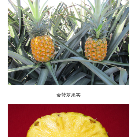
金菠萝果实