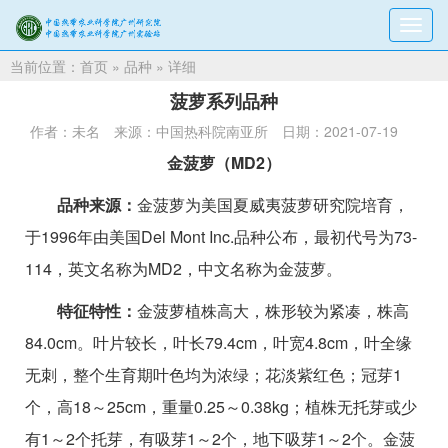
切
换
当前位置：
首页
»
品种
» 详细
导
航
菠萝系列品种
作者：未名
来源：中国热科院南亚所
日期：2021-07-19
金菠萝（MD2）
品种来源：
金菠萝为美国夏威夷菠萝研究院培育，
于1996年由美国Del Mont Inc.品种公布，最初代号为73-
114，英文名称为MD2，中文名称为金菠萝。
特征特性：
金菠萝植株高大，株形较为紧凑，株高
84.0cm。叶片较长，叶长79.4cm，叶宽4.8cm，叶全缘
无刺，整个生育期叶色均为浓绿；花淡紫红色；冠芽1
个，高18～25cm，重量0.25～0.38kg；植株无托芽或少
有1～2个托芽，有吸芽1～2个，地下吸芽1～2个。金菠