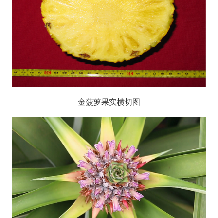
金
菠萝果实横切图