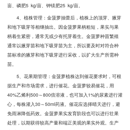
亩、磷肥5 kg/亩、钾镁肥25 kg/亩。
4、植株管理：金菠萝抽蕾后，植株上的顶芽、腋芽
和地下吸芽等相继抽出。因金菠萝果柄粗短，果实与果
柄着生紧密，通常无或少有托芽着生。金菠萝种苗繁殖
通常以腋芽苗和地下吸芽苗为主，所以要及时对符合种
苗标准的腋芽和地下吸芽进行采收，以扩大生产所需种
苗。
5、花果期管理：金菠萝植株达到催花要求时，可根
据生产和市场需求，进行催花。金菠萝较易催花，用
40%乙烯利500～800倍溶液，也可加入1%的尿素进行灌
心，每株灌入30～50ml药液。催花应选择晴天进行，避
免雨淋降低药效。金菠萝果实发育阶段也可以进行壮果
处理，以期获得较高产量和端正美观的果实外观。生产