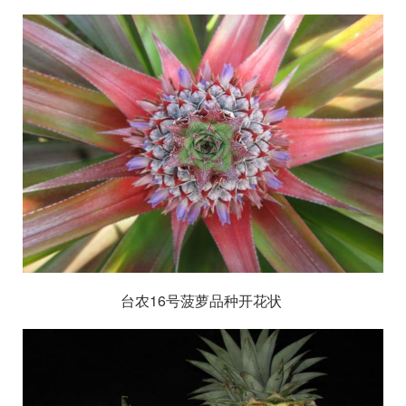
台农
16
号菠萝品种开花状