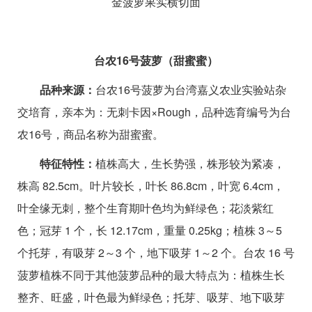
金菠萝果实横切面
台农16号菠萝（甜蜜蜜）
品种来源：
台农16号菠萝为台湾嘉义农业实验站杂
交培育，亲本为：无刺卡因×Rough，品种选育编号为台
农16号，商品名称为甜蜜蜜。
特征特性：
植株高大，生长势强，株形较为紧凑，
株高 82.5cm。叶片较长，叶长 86.8cm，叶宽 6.4cm，
叶全缘无刺，整个生育期叶色均为鲜绿色；花淡紫红
色；冠芽 1 个，长 12.17cm，重量 0.25kg；植株 3～5
个托芽，有吸芽 2～3 个，地下吸芽 1～2 个。台农 16 号
菠萝植株不同于其他菠萝品种的最大特点为：植株生长
整齐、旺盛，叶色最为鲜绿色；托芽、吸芽、地下吸芽