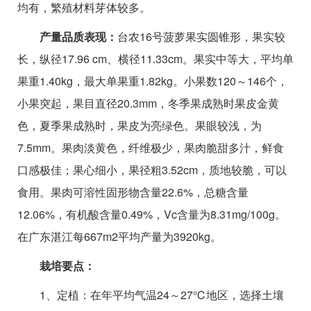
均有，繁殖材料芽体较多。
产量品质表现：
台农16号菠萝果实圆锥形，果实较
长，纵径17.96 cm、横径11.33cm。果实中等大，平均单
果重1.40kg，最大单果重1.82kg。小果数120～146个，
小果突起，果目直径20.3mm，冬季果成熟时果皮金黄
色，夏季果成熟时，果皮为亮绿色。果眼较浅，为
7.5mm。果肉淡黄色，纤维极少，果肉脆甜多汁，鲜食
口感极佳；果心细小，果径粗3.52cm，质地较脆，可以
食用。果肉可溶性固形物含量22.6%，总糖含量
12.06%，有机酸含量0.49%，Vc含量为8.31mg/100g。
在广东湛江每667m2平均产量为3920kg。
栽培要点：
1、定植：在年平均气温24～27℃地区，选择土壤