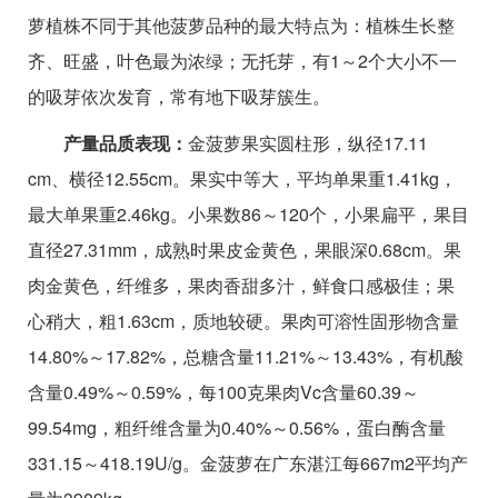
萝植株不同于其他菠萝品种的最大特点为：植株生长整
齐、旺盛，叶色最为浓绿；无托芽，有1～2个大小不一
的吸芽依次发育，常有地下吸芽簇生。
产量品质表现：
金菠萝果实圆柱形，纵径17.11
cm、横径12.55cm。果实中等大，平均单果重1.41kg，
最大单果重2.46kg。小果数86～120个，小果扁平，果目
直径27.31mm，成熟时果皮金黄色，果眼深0.68cm。果
肉金黄色，纤维多，果肉香甜多汁，鲜食口感极佳；果
心稍大，粗1.63cm，质地较硬。果肉可溶性固形物含量
14.80%～17.82%，总糖含量11.21%～13.43%，有机酸
含量0.49%～0.59%，每100克果肉Vc含量60.39～
99.54mg，粗纤维含量为0.40%～0.56%，蛋白酶含量
331.15～418.19U/g。金菠萝在广东湛江每667m2平均产