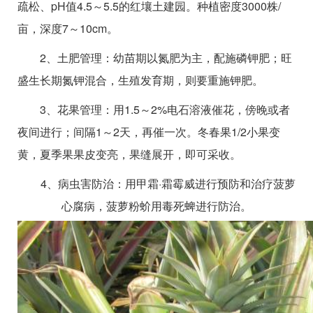
疏松、pH值4.5～5.5的红壤土建园。种植密度3000株/
亩，深度7～10cm。
2、土肥管理：幼苗期以氮肥为主，配施磷钾肥；旺
盛生长期氮钾混合，生殖发育期，则要重施钾肥。
3、花果管理：用1.5～2%电石溶液催花，傍晚或者
夜间进行；间隔1～2天，再催一次。冬春果1/2小果变
黄，夏季果果皮变亮，果缝展开，即可采收。
4、病虫害防治：用甲霜·霜霉威进行预防和治疗菠萝
心腐病，菠萝粉蚧用毒死蜱进行防治。