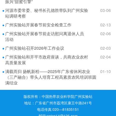
振兴“甜蜜引擎”
河源市委常委、秘书长孔德胜带队到广州实验
03-06
站调研考察
广州实验站开展春节前安全检查工作
02-13
广州实验站开展春节前走访慰问离退休人员
02-06
活动
广州实验站召开2026年工作会议
02-03
广州实验站和开平市政府座谈，共商农业农村
02-04
高质量发展
满载而归 扬帆新程——2025年广东省休闲农业
01-10
（三产融合）带头人培育工程高素质农民培训班圆
满结业
版权所有：中国热带农业科学院广州实验站
地址：广东省广州市荔湾区康王中路241号
电话传真:020—81835151
邮箱:catas14@126.com