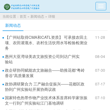
切
换
当前位置：
首页
»
新闻动态
» 详细
导
航
新闻动态
【广州站取得CMA和CATL资质】 可承接农田土
11-28
壤、农田灌溉水、农村生活饮用水等检验检测业
务
惠州大亚湾绿美农文旅投资公司到访广州实
08-04
验站
政企研协同赋能农文旅融合——助推花都“粤岭
07-30
香谷”高质量发展
政协调研聚合力 三产融合促振兴——花都区政
07-17
协到广州实验站开展协商议政
国家特色热带作物产业技术体系首席科学家张振
07-10
文一行到广州实验站江门基地调研