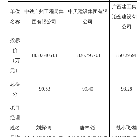
广西建工集
单位
中铁广州工程局集
中天建设集团有限
冶金建设有
名称
团有限公司
公司
公司
投标
价
1830.640613
1826.795761
1850.2959
（万
元）
总得
99.53
99.40
98.28
分
项目
经理
姓名
刘辉/粤
唐林/浙
魏小飞/桂